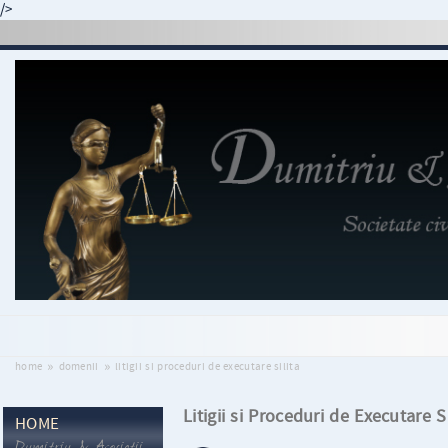
/>
»
»
home
domenii
litigii si proceduri de executare silita
Litigii si Proceduri de Executare Si
HOME
Dumitriu & Asociatii