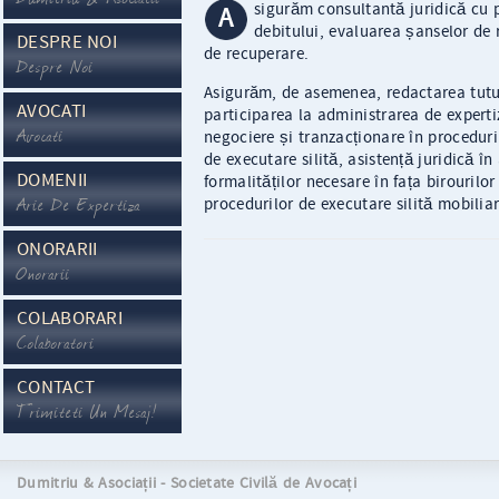
sigurăm consultantă juridică cu p
A
debitului, evaluarea șanselor de 
DESPRE NOI
de recuperare.
Despre Noi
Asigurăm, de asemenea, redactarea tuturo
AVOCATI
participarea la administrarea de expertiz
Avocati
negociere și tranzacționare în proceduril
de executare silită, asistență juridică î
DOMENII
formalităților necesare în fața birourilo
Arie De Expertiza
procedurilor de executare silită mobiliar
ONORARII
Onorarii
COLABORARI
Colaboratori
CONTACT
Trimiteti Un Mesaj!
Dumitriu & Asociații - Societate Civilă de Avocați