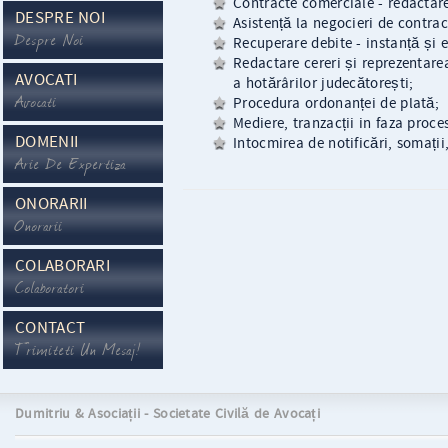
Contracte comerciale - redactare
DESPRE NOI
Asistență la negocieri de contract
Despre Noi
Recuperare debite - instanță și e
Redactare cereri și reprezentarea 
AVOCATI
a hotărârilor judecătorești;
Avocati
Procedura ordonanței de plată;
Mediere, tranzacții in faza proce
DOMENII
Intocmirea de notificări, somații,
Arie De Expertiza
ONORARII
Onorarii
COLABORARI
Colaboratori
CONTACT
Trimiteti Un Mesaj!
Dumitriu & Asociații - Societate Civilă de Avocați