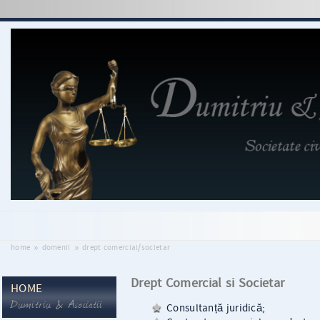
»
»
home
domenii
drept comercial/societar
Drept Comercial si Societar
HOME
Dumitriu & Asociatii
Consultanță juridică;